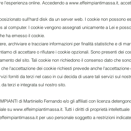
zare l'esperienza online. Accedendo a
www.effeimpiantimassa.it
, accet
e posizionato sull'hard disk da un server web. I cookie non possono e
us al computer. I cookie vengono assegnati unicamente a Lei e poss
che ha emesso il cookie.
, archiviare e tracciare informazioni per finalità statistiche e di mark
ntiamo di accettare o rifiutare i cookie opzionali. Sono presenti dei co
namento del sito. Tali cookie non richiedono il consenso dato che sono a
che l'accettazione dei cookie richiesti prevede anche l'accettazione 
zi forniti da terzi nel caso in cui decida di usare tali servizi sul nost
a terzi e integrata sul nostro sito.
PIANTI di Martiniello Fernando e/o gli affiliati con licenza detengono i 
riale su
www.effeimpiantimassa.it
. Tutti i diritti di proprietà intellettual
ffeimpiantimassa.it
per uso personale soggetto a restrizioni indicate