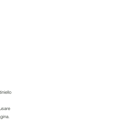
iniello
 usare
agina.