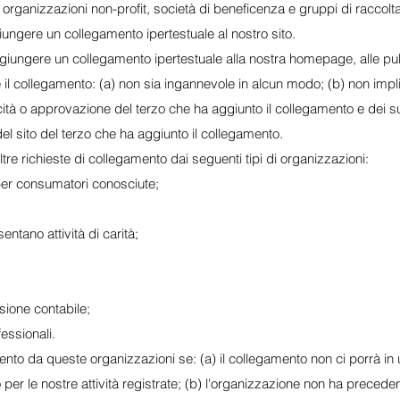
o organizzazioni non-profit, società di beneficenza e gruppi di raccolt
iungere un collegamento ipertestuale al nostro sito.
iungere un collegamento ipertestuale alla nostra homepage, alle pub
 che il collegamento: (a) non sia ingannevole in alcun modo; (b) non impl
tà o approvazione del terzo che ha aggiunto il collegamento e dei su
 del sito del terzo che ha aggiunto il collegamento.
e richieste di collegamento dai seguenti tipi di organizzazioni:
 per consumatori conosciute;
entano attività di carità;
isione contabile;
fessionali.
nto da queste organizzazioni se: (a) il collegamento non ci porrà in
per le nostre attività registrate; (b) l'organizzazione non ha preceden