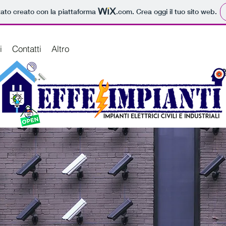
tato creato con la piattaforma
.com
. Crea oggi il tuo sito web.
i
Contatti
Altro