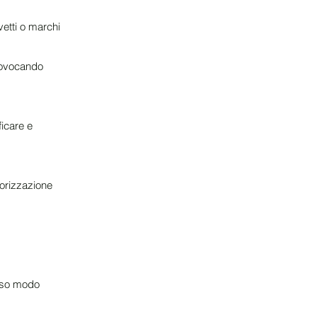
vetti o marchi
provocando
icare e
torizzazione
esso modo