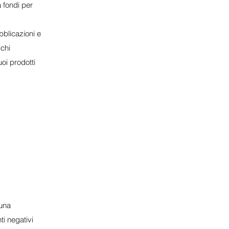
a fondi per
blicazioni e
ichi
oi prodotti
 una
ti negativi