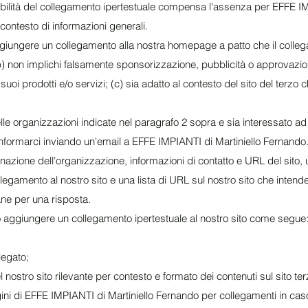
visibilità del collegamento ipertestuale compensa l'assenza per EFFE 
n contesto di informazioni generali.
iungere un collegamento alla nostra homepage a patto che il colleg
) non implichi falsamente sponsorizzazione, pubblicità o approvazio
uoi prodotti e/o servizi; (c) sia adatto al contesto del sito del terzo 
elle organizzazioni indicate nel paragrafo 2 sopra e sia interessato a
informarci inviando un'email a EFFE IMPIANTI di Martiniello Fernando
zione dell'organizzazione, informazioni di contatto e URL del sito, u
egamento al nostro sito e una lista di URL sul nostro sito che intende
ne per una risposta.
aggiungere un collegamento ipertestuale al nostro sito come segue
legato;
nostro sito rilevante per contesto e formato dei contenuti sul sito ter
ni di EFFE IMPIANTI di Martiniello Fernando per collegamenti in cas