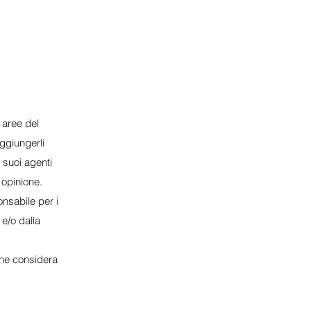
e aree del
ggiungerli
i suoi agenti
o opinione.
nsabile per i
e/o dalla
 che considera