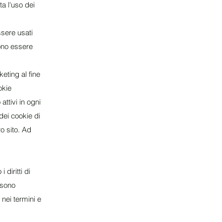
ta l'uso dei
ssere usati
ono essere
eting al fine
okie
ttivi in ogni
dei cookie di
ro sito. Ad
diritti di
e sono
 nei termini e