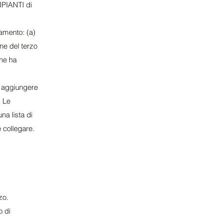
IMPIANTI di
amento: (a)
ne del terzo
che ha
d aggiungere
. Le
na lista di
 collegare.
:
zo.
o di