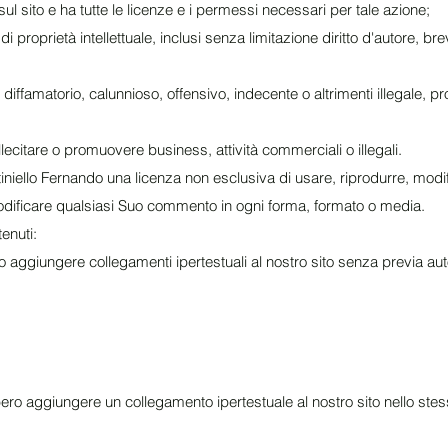
l sito e ha tutte le licenze e i permessi necessari per tale azione;
 proprietà intellettuale, inclusi senza limitazione diritto d'autore, bre
iffamatorio, calunnioso, offensivo, indecente o altrimenti illegale, 
ecitare o promuovere business, attività commerciali o illegali.
iello Fernando una licenza non esclusiva di usare, riprodurre, modif
 modificare qualsiasi Suo commento in ogni forma, formato o media.
tenuti:
 aggiungere collegamenti ipertestuali al nostro sito senza previa au
bbero aggiungere un collegamento ipertestuale al nostro sito nello st