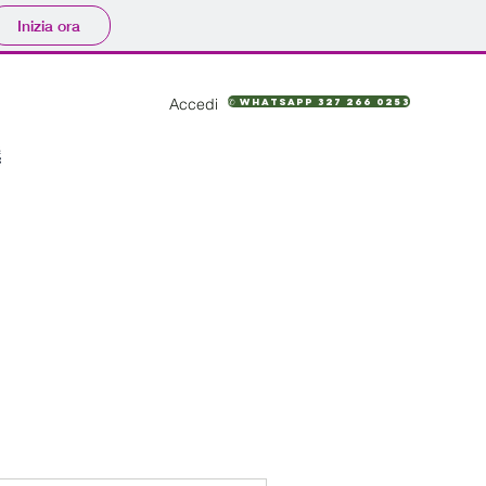
Inizia ora
Accedi
✆ WhatsApp 327 266 0253